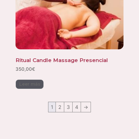
Ritual Candle Massage Presencial
350,00
€
Leer más
1
2
3
4
→