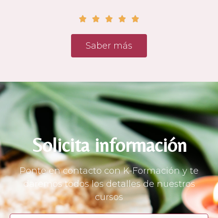





Saber más
Solicita información
Ponte en contacto con K-Formación y te
daremos todos los detalles de nuestros
cursos