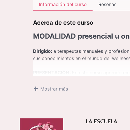
Información del curso
Reseñas
Acerca de este curso
MODALIDAD
presencial u on
Dirigido:
a terapeutas manuales y profesion
sus conocimientos en el mundo del wellness
PRESENTACIÓN:
En este curso aprenderemo
Aprenderemos los tres aspectos más importa
propiedades de las pindas, la importancia de
Mostrar más
importancia de la presión con las pindas a l
liberar tensiones y, conseguir un profundo b
OBJETIVO:
El alumno aprenderá a manipular
LA ESCUELA
correcta presión y, conocerá los component